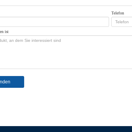
Telefon
n ist
nden