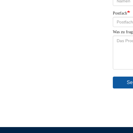
Postfach
Was zu frage
Se