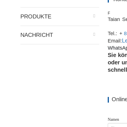
F
PRODUKTE
Taian
Se
Tel.:
+
8
NACHRICHT
L
Email:
WhatsAp
Sie kön
oder u
schnel
Onlin
Namen