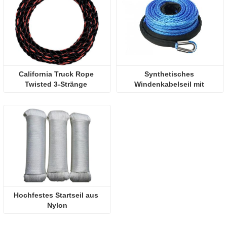
California Truck Rope 
Synthetisches 
Twisted 3-Stränge 
Windenkabelseil mit 
Polypropylen-Seil, ideal für 
schwarzer Schutzhülle
LKW-Ladungsgurte, 
Schifffahrt
Hochfestes Startseil aus 
Nylon