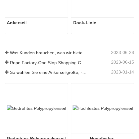
Ankerseil
Dock-Linie
2023-06-28
Was Kunden brauchen, was wir bieten – Tai an Rope Ltd
2023-06-15
Rope Factory-One Stop Shopping Center-Tai an Rope LTD
2023-01-14
So wählen Sie eine Ankerseilgröße, -art, -länge und mehr aus？
Gedrehtes Polypropylenseil
Hochfestes 