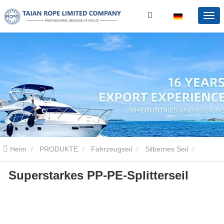
Heim
PRODUKTE
Fahrzeugseil
Silbernes Seil
Superstarkes PP-PE-Splitterseil
Superstarkes pp-pe-splitterseil