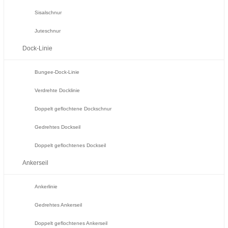
Sisalschnur
Juteschnur
Dock-Linie
Bungee-Dock-Linie
Verdrehte Docklinie
Doppelt geflochtene Dockschnur
Gedrehtes Dockseil
Doppelt geflochtenes Dockseil
Ankerseil
Ankerlinie
Gedrehtes Ankerseil
Doppelt geflochtenes Ankerseil