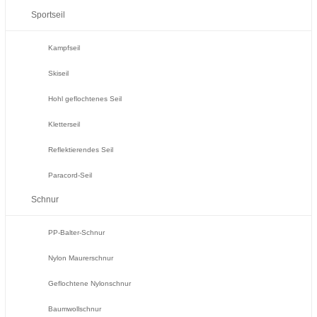
Sportseil
Kampfseil
Skiseil
Hohl geflochtenes Seil
Kletterseil
Reflektierendes Seil
Paracord-Seil
Schnur
PP-Balter-Schnur
Nylon Maurerschnur
Geflochtene Nylonschnur
Baumwollschnur