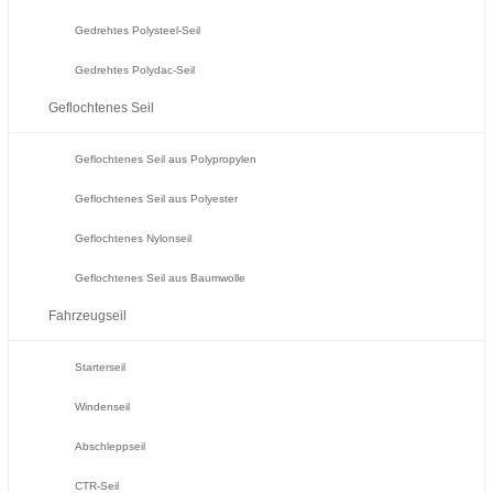
Gedrehtes Polysteel-Seil
Gedrehtes Polydac-Seil
Geflochtenes Seil
Geflochtenes Seil aus Polypropylen
Geflochtenes Seil aus Polyester
Geflochtenes Nylonseil
Geflochtenes Seil aus Baumwolle
Fahrzeugseil
Starterseil
Windenseil
Abschleppseil
CTR-Seil