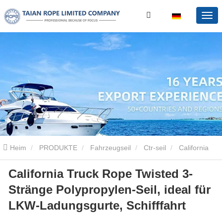
Heim
PRODUKTE
Fahrzeugseil
Ctr-seil
California
California Truck Rope Twisted 3-
Truck Rope Twisted 3-Stränge Polypropylen-Seil, ideal für LKW-
Stränge Polypropylen-Seil, ideal für
Ladungsgurte, Schifffahrt
LKW-Ladungsgurte, Schifffahrt