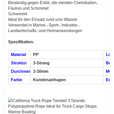
Beständig gegen Erdöl, die meisten Chemikalien,
Fäulnis und Schimmel
Schwimmt
Ideal für den Einsatz rund ums Wasser
Verwendet in Marine-, Sport-, Industrie-,
Landwirtschafts- und Heimanwendungen
Spezifikation:
Material
PP
Län
Struktur
3-Strang
Bes
Durchmesser
3-30mm
MO
Farbe
Kundenanfragen
Erst