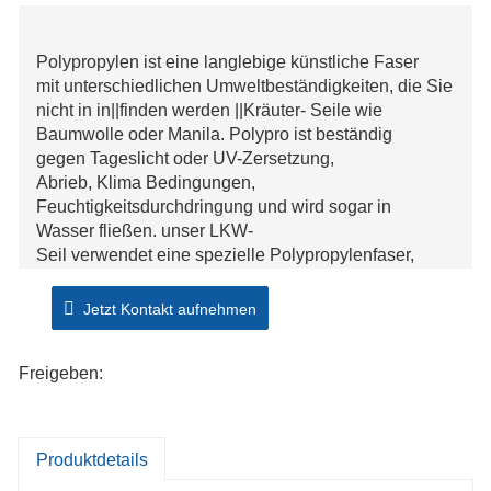
Polypropylen ist eine langlebige künstliche Faser
mit unterschiedlichen Umweltbeständigkeiten, die Sie
nicht in in||finden werden ||Kräuter- Seile wie
Baumwolle oder Manila. Polypro ist beständig
gegen Tageslicht oder UV-Zersetzung,
Abrieb, Klima Bedingungen,
Feuchtigkeitsdurchdringung und wird sogar in
Wasser fließen. unser LKW-
Seil verwendet eine spezielle Polypropylenfaser,
die speziell mit für mehr|verarbeitet wird
|||Sicherheit gegen gegen Sonnenlicht, Ausfransen
Jetzt Kontakt aufnehmen
und Spalten.
Freigeben:
Produktdetails