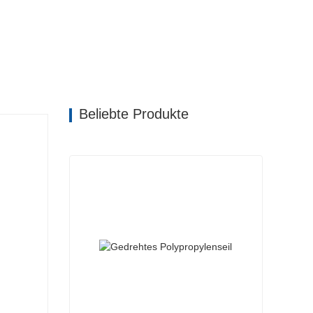
, building twine, or marker string.
Beliebte Produkte