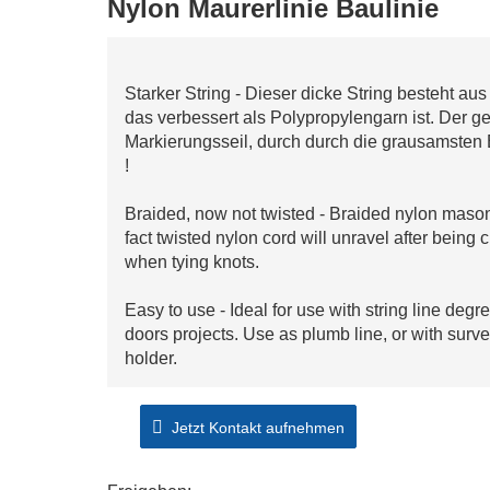
Nylon Maurerlinie Baulinie
Starker String - Dieser dicke String besteht a
das verbessert als Polypropylengarn ist. Der g
Markierungsseil, durch durch die grausamsten
!
Braided, now not twisted - Braided nylon mason l
fact twisted nylon cord will unravel after being
when tying knots.
Easy to use - Ideal for use with string line degr
doors projects. Use as plumb line, or with surv
holder.
Garden string - This orange string is ideal for us
Jetzt Kontakt aufnehmen
up tomato plants, or for wick watering african v
Bright hues - Each braided masonry line roll is 