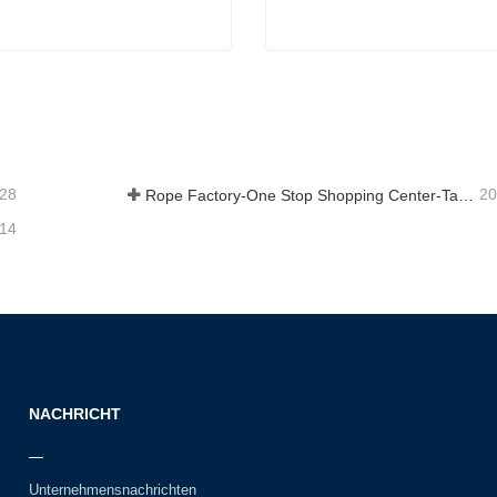
 geflochtenes Seil
Dock-Linie
t Kontakt aufnehmen
Jetzt Kontakt aufnehme
-28
20
Rope Factory-One Stop Shopping Center-Tai an Rope LTD
-14
NACHRICHT
Unternehmensnachrichten