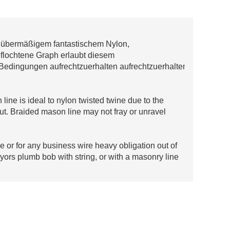
us übermäßigem fantastischem Nylon,
eflochtene Graph erlaubt diesem
 Bedingungen aufrechtzuerhalten aufrechtzuerhalten
ine is ideal to nylon twisted twine due to the
 cut. Braided mason line may not fray or unravel
ee or for any business wire heavy obligation out of
eyors plumb bob with string, or with a masonry line
e in the garden. Use it as tomato cord string to tie
iolets, or well-known landscaping twine.
fluorescent and handy to see. Perfect outside string