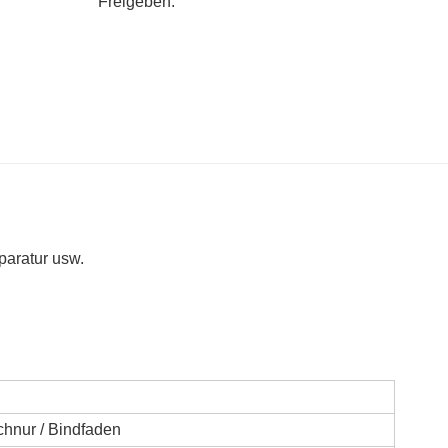
Freigeben:
for use as panorama twine, property line markers
paratur usw.
hnur / Bindfaden