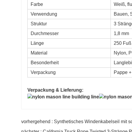
Farbe
Weiß, fl
Verwendung
Bauen, 
Struktur
3 Sträng
Durchmesser
1,8 mm
Länge
250 Fuß
Material
Nylon, P
Besonderheit
Langlebig
Verpackung
Pappe + 
Verpackung & Lieferung:
vorhergehend : Synthetisches Windenkabelseil mit s
nächster : California Truck Rope Twisted 3-Stränge P