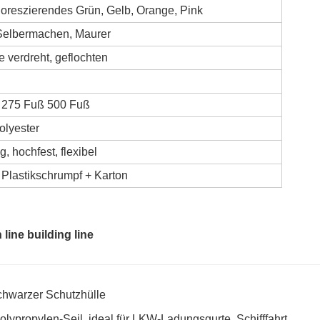
uoreszierendes Grün, Gelb, Orange, Pink
Selbermachen, Maurer
e verdreht, geflochten
 275 Fuß 500 Fuß
olyester
, hochfest, flexibel
Plastikschrumpf + Karton
chwarzer Schutzhülle
olypropylen-Seil, ideal für LKW-Ladungsgurte, Schifffahrt