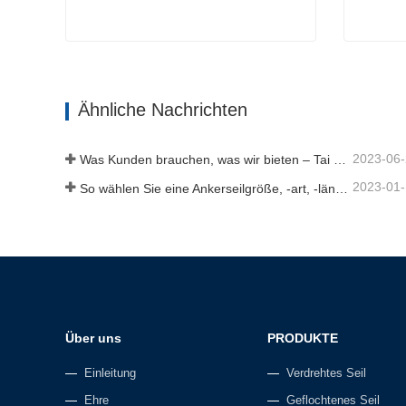
Ankerseil
Doppelt
Jetzt Kontakt aufnehmen
Jetz
Ähnliche Nachrichten
2023-06
Was Kunden brauchen, was wir bieten – Tai an Rope Ltd
2023-01
So wählen Sie eine Ankerseilgröße, -art, -länge und mehr aus？
Über uns
PRODUKTE
Einleitung
Verdrehtes Seil
Ehre
Geflochtenes Seil