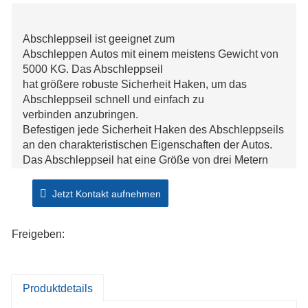
Abschleppseil ist geeignet zum
Abschleppen Autos mit einem meistens Gewicht von
5000 KG. Das Abschleppseil
hat größere robuste Sicherheit Haken, um das
Abschleppseil schnell und einfach zu
verbinden anzubringen.
Befestigen jede Sicherheit Haken des Abschleppseils
an den charakteristischen Eigenschaften der Autos.
Das Abschleppseil hat eine Größe von drei Metern
und einen Durchmesser von 18mm. Verwenden Sie
das Abschleppseil nur, wenn
Jetzt Kontakt aufnehmen
Bremsen, Lichter und Lenkwerk trotzdem funktionieren.
Maximale Anhängelast 5000 Kilogramm
Freigeben:
Länge 3 Meter
Durchmesser 18mm
Produktdetails