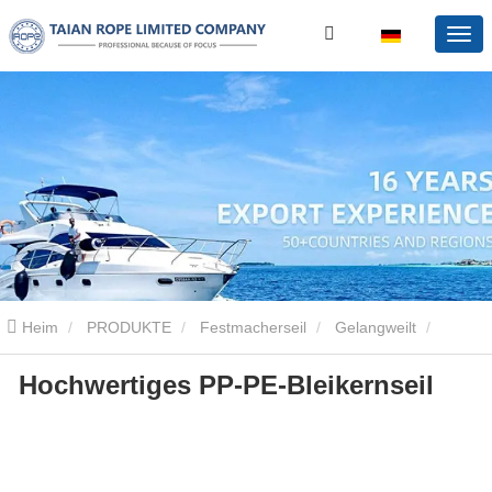
Heim
PRODUKTE
Festmacherseil
Gelangweilt
Hochwertiges PP-PE-Bleikernseil
Hochwertiges PP-PE-Bleikernseil