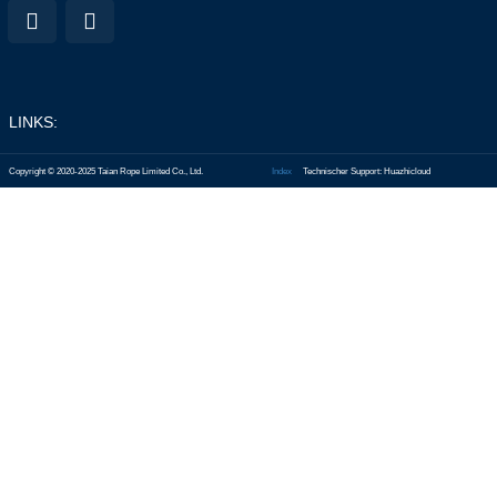
LINKS:
Copyright © 2020-2025 Taian Rope Limited Co., Ltd.
Index
Technischer Support: Huazhicloud