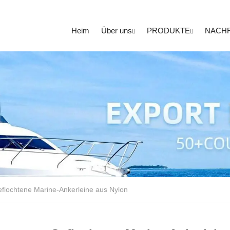
Heim
Über uns
PRODUKTE
NACH
flochtene Marine-Ankerleine aus Nylon