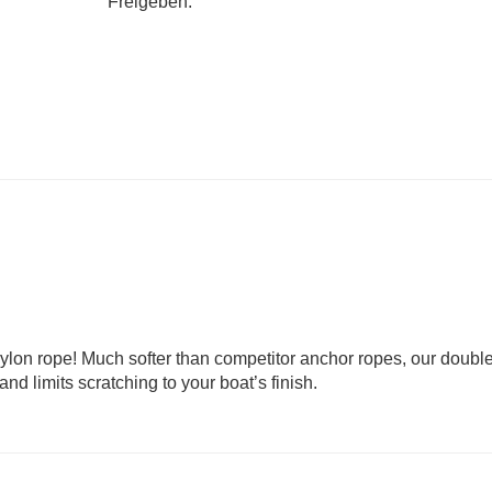
Freigeben:
 nylon rope! Much softer than competitor anchor ropes, our doubl
nd limits scratching to your boat’s finish.