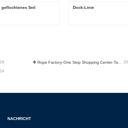
 geflochtenes Seil
Dock-Linie
 geflochtenes Seil
Dock-Linie
t Kontakt aufnehmen
Jetzt Kontakt aufnehme
-28
20
Rope Factory-One Stop Shopping Center-Tai an Rope LTD
-14
NACHRICHT