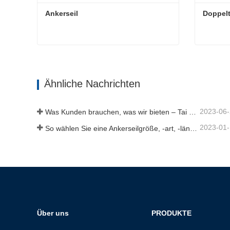
Ankerseil
Doppelt
Ankerseil
Doppelt
Jetzt Kontakt aufnehmen
Jetz
Ähnliche Nachrichten
2023-06
Was Kunden brauchen, was wir bieten – Tai an Rope Ltd
2023-01
So wählen Sie eine Ankerseilgröße, -art, -länge und mehr aus？
Über uns
PRODUKTE