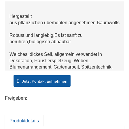
Hergestellt
aus pflanzlichen überhöhten angenehmen Baumwollstoffen
Robust und langlebig,Es ist sanft zu
berühren,biologisch abbaubar
Weiches, dickes Seil, allgemein verwendet in
Dekoration, Haustierspielzeug, Weben,
Blumenarrangement, Gartenarbeit, Spitzentechnik,
Bohème Hochzeitszeremonie Bogendekoration usw.
Jetzt Kontakt aufnehmen
100% ZUFRIEDEN: Wenn Sie mit unserem
Baumwollseil natur enttäuscht sind, setzen Sie sich
Freigeben:
bitte rechtzeitig mit uns in
Verbindung, um Ihre Probleme wie||zu lösen
||schnell wie lebensfähig
Produktdetails