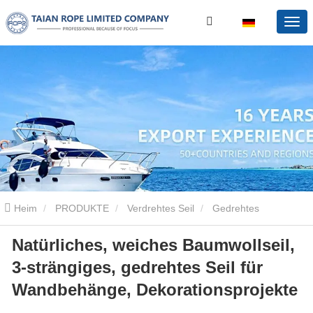
Heim
PRODUKTE
Verdrehtes Seil
Gedrehtes
Natürliches, weiches Baumwollseil,
Baumwollseil
Natürliches, weiches Baumwollseil, 3-strängiges,
3-strängiges, gedrehtes Seil für
gedrehtes Seil für Wandbehänge, Dekorationsprojekte
Wandbehänge, Dekorationsprojekte