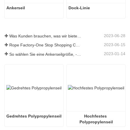
Ankerseil
Dock-Linie
2023-06-28
Was Kunden brauchen, was wir bieten – Tai an Rope Ltd
2023-06-15
Rope Factory-One Stop Shopping Center-Tai an Rope LTD
2023-01-14
So wählen Sie eine Ankerseilgröße, -art, -länge und mehr aus？
Gedrehtes Polypropylenseil
Hochfestes 
Polypropylenseil