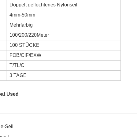
Doppelt geflochtenes Nylonseil
4mm-50mm
Mehrfarbig
100/200/220Meter
100 STÜCKE
FOB/CIF/EXW
T/TL/C
3 TAGE
e-Seil
rseil