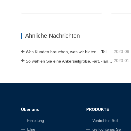
Ankerseil
Doppelt
Jetzt Kontakt aufnehmen
Jetz
Ähnliche Nachrichten
2023-06
Was Kunden brauchen, was wir bieten – Tai an Rope Ltd
2023-01
So wählen Sie eine Ankerseilgröße, -art, -länge und mehr aus？
Über uns
PRODUKTE
Einleitung
Verdrehtes Seil
Ehre
Geflochtenes Seil