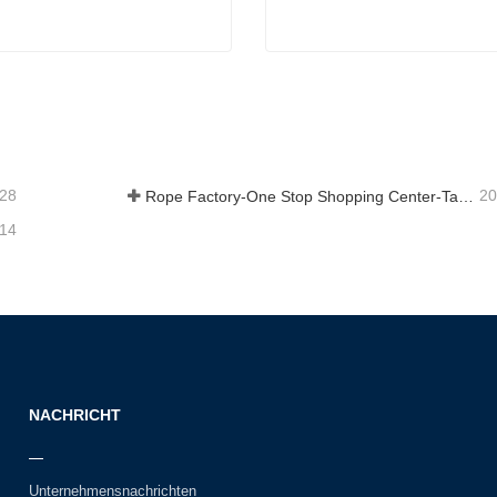
 geflochtenes Seil
Dock-Linie
t Kontakt aufnehmen
Jetzt Kontakt aufnehme
-28
20
Rope Factory-One Stop Shopping Center-Tai an Rope LTD
-14
NACHRICHT
Unternehmensnachrichten