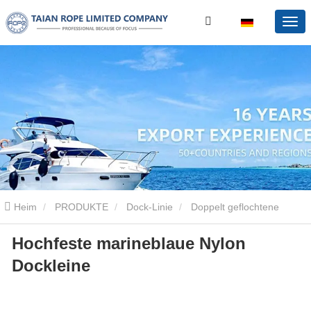
Heim
PRODUKTE
Dock-Linie
Doppelt geflochtene
Hochfeste marineblaue Nylon
Dockschnur
Hochfeste marineblaue Nylon Dockleine
Dockleine