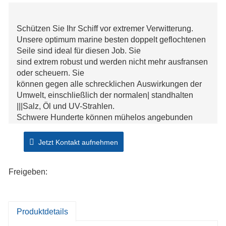
Schützen Sie Ihr Schiff vor extremer Verwitterung.
Unsere optimum marine besten doppelt geflochtenen
Seile sind ideal für diesen Job. Sie
sind extrem robust und werden nicht mehr ausfransen
oder scheuern. Sie
können gegen alle schrecklichen Auswirkungen der
Umwelt, einschließlich der normalen| standhalten
|||Salz, Öl und UV-Strahlen.
Schwere Hunderte können mühelos angebunden
werden außer befürchtet dass das Nylonseil knickt
oder sich dreht. Obwohl das marineblaue
Jetzt Kontakt aufnehmen
Nylonseil ausgezeichnet stark ist, erhält es den Lack
Ihres Bootes intakt .
Freigeben:
Produktdetails