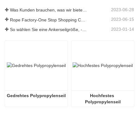
2023-06-28
Was Kunden brauchen, was wir bieten – Tai an Rope Ltd
2023-06-15
Rope Factory-One Stop Shopping Center-Tai an Rope LTD
2023-01-14
So wählen Sie eine Ankerseilgröße, -art, -länge und mehr aus？
Gedrehtes Polypropylenseil
Hochfestes 
Polypropylenseil