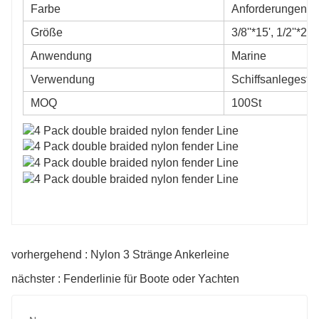
Farbe
Anforderungen d
Größe
3/8''*15', 1/2''*2
Anwendung
Marine
Verwendung
Schiffsanlegestel
MOQ
100St
vorhergehend : Nylon 3 Stränge Ankerleine
nächster : Fenderlinie für Boote oder Yachten