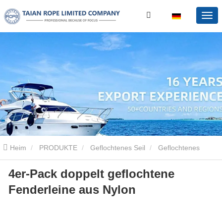
Heim
PRODUKTE
Geflochtenes Seil
Geflochtenes
4er-Pack doppelt geflochtene
Nylonseil
4er-Pack doppelt geflochtene Fenderleine aus Nylon
Fenderleine aus Nylon