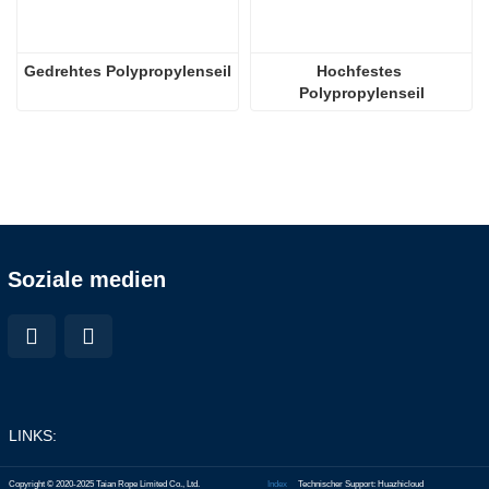
Gedrehtes Polypropylenseil
Hochfestes 
Polypropylenseil
Soziale medien
LINKS:
Copyright © 2020-2025 Taian Rope Limited Co., Ltd.
Index
Technischer Support: Huazhicloud