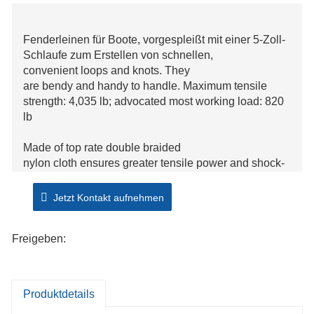
Fenderleinen für Boote, vorgespleißt mit einer 5-Zoll-
Schlaufe zum Erstellen von schnellen,
convenient loops and knots. They
are bendy and handy to handle. Maximum tensile
strength: 4,035 lb; advocated most working load: 820
lb
Made of top rate double braided
nylon cloth ensures greater tensile power and shock-
load absorbent as properly as be relatively abrasion
resistant; this boat fender rope is easy to
Jetzt Kontakt aufnehmen
the contact and comfy to handle.
Freigeben:
Produktdetails