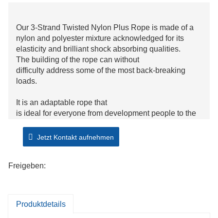
Our 3-Strand Twisted Nylon Plus Rope is made of a
nylon and polyester mixture acknowledged for its
elasticity and brilliant shock absorbing qualities.
The building of the rope can without
difficulty address some of the most back-breaking
loads.
It is an adaptable rope that
is ideal for everyone from development people to the
DIY weekend warrior. This rope
is appropriate for each indoor
Jetzt Kontakt aufnehmen
and outside use, consisting of whatever from
camping, to farming, to household enjoyable things to
Freigeben:
do like rock-climbing and crafting.
Produktdetails