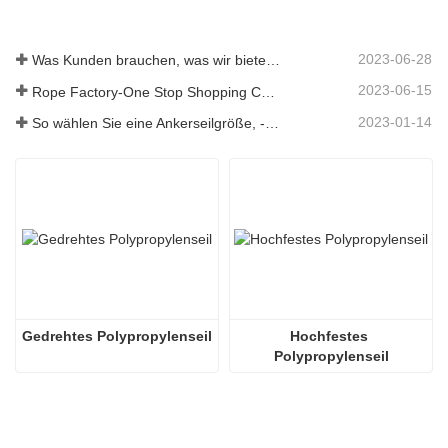
2023-06-28
Was Kunden brauchen, was wir bieten – Tai an Rope Ltd
2023-06-15
Rope Factory-One Stop Shopping Center-Tai an Rope LTD
2023-01-14
So wählen Sie eine Ankerseilgröße, -art, -länge und mehr aus？
Gedrehtes Polypropylenseil
Hochfestes 
Polypropylenseil