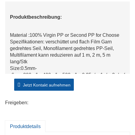
Produktbeschreibung:
Material :100% Virgin PP or Second PP for Choose
Spezifikationen: verschüttet und flach Film Garn
gedrehtes Seil, Monofilament gedrehtes PP-Seil,
Multifilament kann reduzieren auf 1 m, 2 m, 5 m
lang/Stk
Size:0.5mm-
-6mm,300m/kg,400m/kg,500m/kg,0.25g/m,1g/m,2g/m,2.5g
etc
Jetzt Kontakt aufnehmen
Strands: 1ply,2ply,3ply,4ply
Packing:50g,250g,1000g,5000g, 5---20kg/roll
Freigeben:
Verwendung: Verpackung, Landwirtschaft, Marine,
Landwirtschaft, Gartenkrawatte, Bauernhofkrawatte,
Lebensmittelkrawatte, Angeln, Bananen verpacken,
Produktdetails
Baum binden, Einrichtungsgegenstände