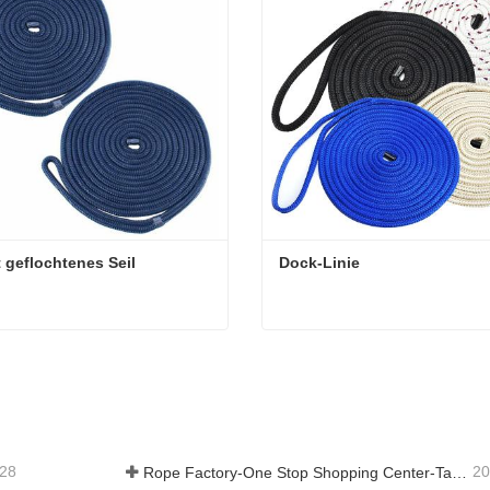
 geflochtenes Seil
Dock-Linie
 geflochtenes Seil
Dock-Linie
Kontakt aufnehmen
Jetzt Kontakt aufnehmen
-28
20
Rope Factory-One Stop Shopping Center-Tai an Rope LTD