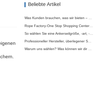
Beliebte Artikel
Was Kunden brauchen, was wir bieten – Tai an Rope Ltd
Rope Factory-One Stop Shopping Center-Tai an Rope LTD
So wählen Sie eine Ankerseilgröße, -art, -länge und mehr aus？
Professioneller Hersteller, überlegener Service, angenehme Zusammenarbeit
 eigenen
Warum uns wählen? Was können wir dir anbieten?
ichern.