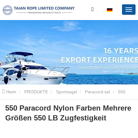
Heim
PRODUKTE
Sportsegel
Paracord-sel
550
550 Paracord Nylon Farben Mehrere
Paracord Nylon Farben Mehrere Größen 550 LB Zugfestigkeit
Größen 550 LB Zugfestigkeit