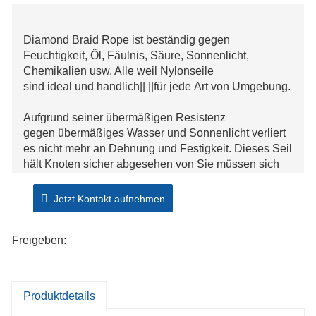
Diamond Braid Rope ist beständig gegen
Feuchtigkeit, Öl, Fäulnis, Säure, Sonnenlicht,
Chemikalien usw. Alle weil Nylonseile
sind ideal und handlich|| ||für jede Art von Umgebung.
Aufgrund seiner übermäßigen Resistenz
gegen übermäßiges Wasser und Sonnenlicht verliert
es nicht mehr an Dehnung und Festigkeit. Dieses Seil
hält Knoten sicher abgesehen von Sie müssen sich
keine Sorgen machen!
Jetzt Kontakt aufnehmen
Dieses vielseitige und schwere Pflicht Seil ist am
besten zum Heimwerken und großartig für
Freigeben:
draußen; perfekt||| |Zum Ziehen, Knoten und mehr.
Funktioniert am besten zu
verwenden Hinterhof für Kleidungsstücke Trockenlinien, 
und viele mehr verschiedene im
Produktdetails
freien unternehmungen oder projekte.